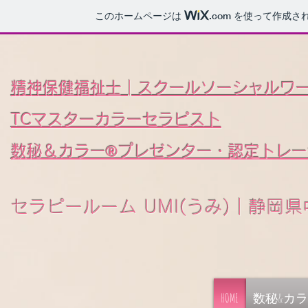
このホームページは
.com
を使って作成さ
精神保健福祉士│スクールソーシャルワ
TCマスターカラーセラピスト
数秘＆カラー®プレゼンター・認定トレー
​セラピールーム UMI(うみ)│静岡
HOME
数秘&カ